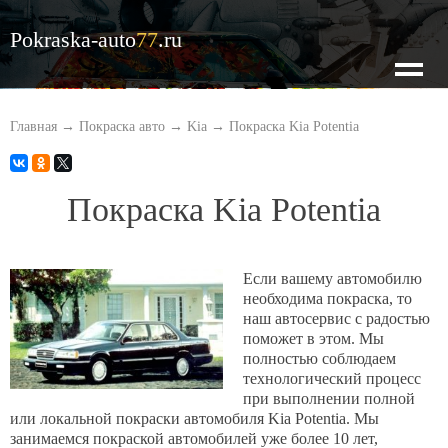
Pokraska-auto
77
.ru
О нас
Главная
→
Покраска авто
→
Kia
→
Покраска Kia Potentia
Наши цены
Покраска Kia Potentia
Кузовной ремонт
Если вашему автомобилю
необходима покраска, то
наш автосервис с радостью
Покраска авто
поможет в этом. Мы
полностью соблюдаем
технологический процесс
Оценка по фото
при выполнении полной
или локальной покраски автомобиля Kia Potentia. Мы
занимаемся покраской автомобилей уже более 10 лет,