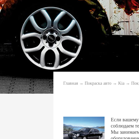
Главная
→
Покраска авто
→
Kia
→
Пок
Если вашему
соблюдаем т
Мы занимаемс
оборудование