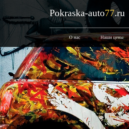
Pokraska-auto
77
.ru
О нас
Наши цены