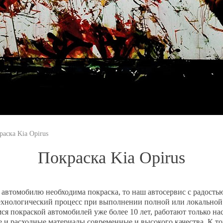
раска Kia Opirus
Покраска Kia Opirus
 автомобилю необходима покраска, то наш автосервис с радост
ехнологический процесс при выполнении полной или локальной 
я покраской автомобилей уже более 10 лет, работают только н
 и расходные материалы современные и высокого качества. К то