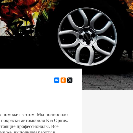
ью поможет в этом. Мы полностью
покраски автомобиля Kia Opirus.
астоящие профессионалы. Все
му же, выполняем работу в