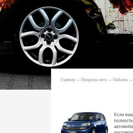
Главная
→
Покраска авто
→
Daihatsu
→
Если ваш
полность
автомоби
настоящи