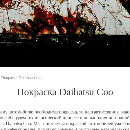
Покраска Daihatsu Coo
Покраска Daihatsu Coo
ему автомобилю необходима покраска, то наш автосервис с рад
ю соблюдаем технологический процесс при выполнении полной
ля Daihatsu Coo. Мы занимаемся покраской автомобилей уже боле
е профессионалы. Все оборудование и расходные материалы сов