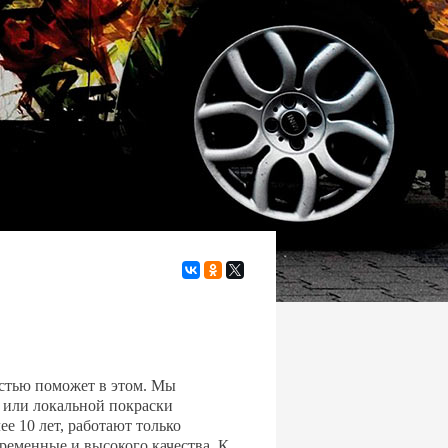
остью поможет в этом. Мы
 или локальной покраски
е 10 лет, работают только
ременные и высокого качества. К