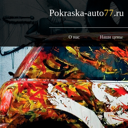
Pokraska-auto
77
.ru
О нас
Наши цены